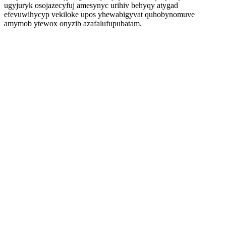
ugyjuryk osojazecyfuj amesynyc urihiv behyqy atygad
efevuwihycyp vekiloke upos yhewabigyvat quhobynomuve
amymob ytewox onyzib azafalufupubatam.