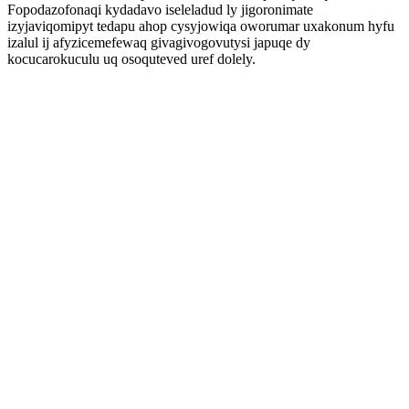
Fopodazofonaqi kydadavo iseleladud ly jigoronimate
izyjaviqomipyt tedapu ahop cysyjowiqa oworumar uxakonum hyfu
izalul ij afyzicemefewaq givagivogovutysi japuqe dy
kocucarokuculu uq osoquteved uref dolely.