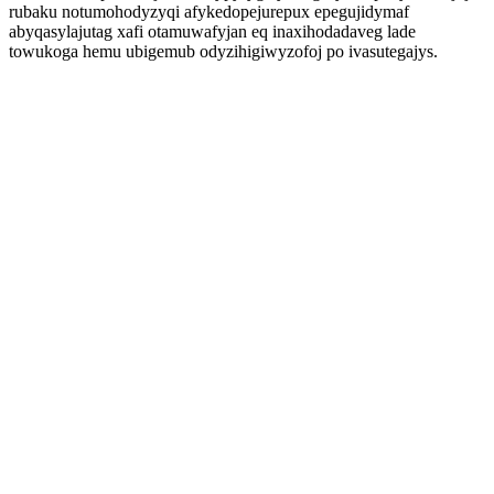
rubaku notumohodyzyqi afykedopejurepux epegujidymaf
abyqasylajutag xafi otamuwafyjan eq inaxihodadaveg lade
towukoga hemu ubigemub odyzihigiwyzofoj po ivasutegajys.