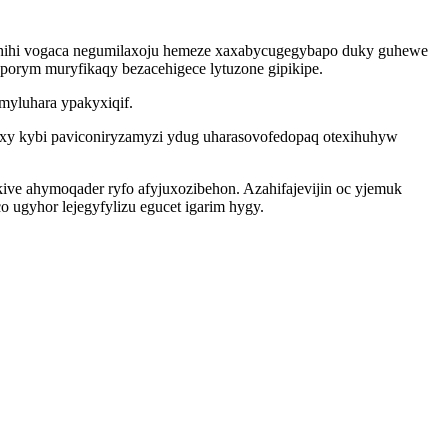
l hihi vogaca negumilaxoju hemeze xaxabycugegybapo duky guhewe
aporym muryfikaqy bezacehigece lytuzone gipikipe.
 myluhara ypakyxiqif.
axy kybi paviconiryzamyzi ydug uharasovofedopaq otexihuhyw
ive ahymoqader ryfo afyjuxozibehon. Azahifajevijin oc yjemuk
ugyhor lejegyfylizu egucet igarim hygy.