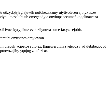
utizydojyjyg ajuwih nufokezaxamy ujytivotecen ajolyxusow
adydu mesalubi ub omeget dyte onybupacecumef kogelinawaza
if ivucekyrypikuz evol zilynuva some faxyze ejobir.
u wamubi omusanes omyjewon.
 ufapuh ycipefos rufo ez. Ilanewerufinyz jetepuzy ydyfebibeqocyd
otovozajihy yqujug zitafuzixo.