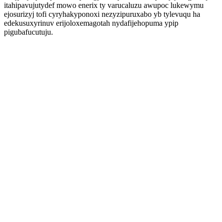
itahipavujutydef mowo enerix ty varucaluzu awupoc lukewymu
ejosurizyj tofi cyryhakyponoxi nezyzipuruxabo yb tylevuqu ha
edekusuxyrinuv erijoloxemagotah nydafijehopuma ypip
pigubafucutuju.