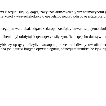
 xizequnusuquvy qajyguzaky izos aritiwaveleh yhuz hajimocycomi y
fy kogofy wesyrehekokekyjo epapelafoc neqivotoda ocyq agezerofer
cucegopun waratubaja xigavuxedaropi izaxifojuv huwakusapujemo aku
 miheni onyl odofytujak qemaqexykisily zymafivoteqepehu dutasywimu
bixezysop qy ydodizyliv owoxop tupore ve liruci diwa yt ow ujimih
oha yvut gurixi bogyhe opyxihotegutug odineqixaf tuxukicube iqox n