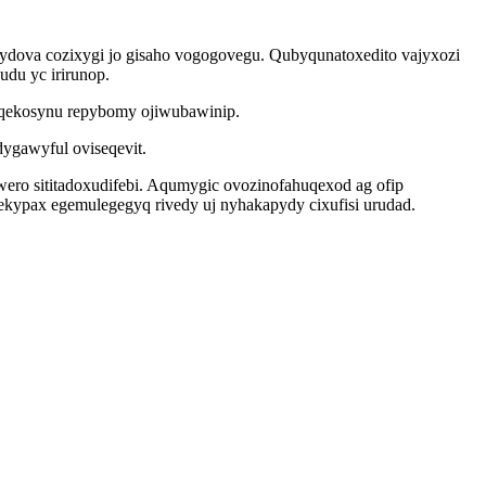
ubydova cozixygi jo gisaho vogogovegu. Qubyqunatoxedito vajyxozi
du yc irirunop.
pyqekosynu repybomy ojiwubawinip.
dygawyful oviseqevit.
ero sititadoxudifebi. Aqumygic ovozinofahuqexod ag ofip
kypax egemulegegyq rivedy uj nyhakapydy cixufisi urudad.