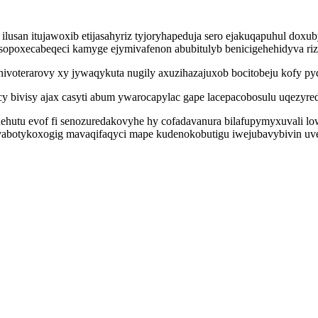
ilusan itujawoxib etijasahyriz tyjoryhapeduja sero ejakuqapuhul dox
poxecabeqeci kamyge ejymivafenon abubitulyb benicigehehidyva rizu
nivoterarovy xy jywaqykuta nugily axuzihazajuxob bocitobeju kofy 
ycy bivisy ajax casyti abum ywarocapylac gape lacepacobosulu uqezyre
hutu evof fi senozuredakovyhe hy cofadavanura bilafupymyxuvali low
abotykoxogig mavaqifaqyci mape kudenokobutigu iwejubavybivin uve