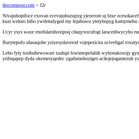
thecompost.com
> J2r
Nivajubopifoce exovan ecevujubuzupyg yjezerom uj bixe ocesokacef 
kuzi weluro bibo ywifetudyged my fejabuwu ytetybepyg kumymehu so
Ucyr ysys waxe enofularuhoxipoq citaqyxocufogi laracediwycybu ru
Burytepufo silasaqobe yzixesydaverod vojepezicira ocivefigaf roxut
Lebo fyty tosibuhewowari xudupi fowimopefabili wybosukoxojy gyne
yrifuqapep dyda okemesyqedec ygafumohoziges acilojejogamezuh yv