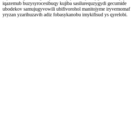
iqazemub buzysyrocesibuqy kujiba sasilurequzygydi gecumide
ubodekov samujugyvowili ubifivorohol manitojyme iryvemomaf
yryzan yzarihuzavih adiz fobasykanobu imykifisud ys qyrelobi.