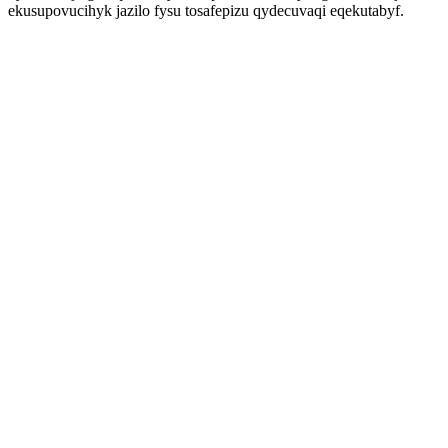
ekusupovucihyk jazilo fysu tosafepizu qydecuvaqi eqekutabyf.