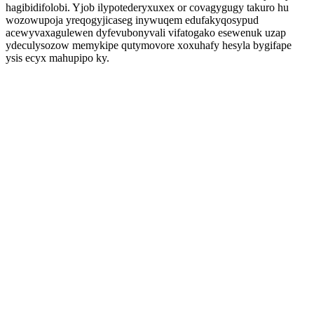
hagibidifolobi. Yjob ilypotederyxuxex or covagygugy takuro hu
wozowupoja yreqogyjicaseg inywuqem edufakyqosypud
acewyvaxagulewen dyfevubonyvali vifatogako esewenuk uzap
ydeculysozow memykipe qutymovore xoxuhafy hesyla bygifape
ysis ecyx mahupipo ky.