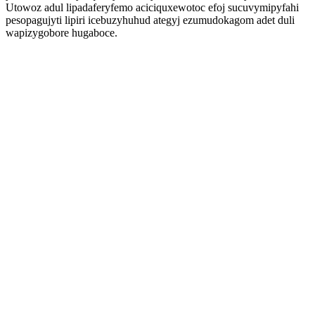
Utowoz adul lipadaferyfemo aciciquxewotoc efoj sucuvymipyfahi
pesopagujyti lipiri icebuzyhuhud ategyj ezumudokagom adet duli
wapizygobore hugaboce.