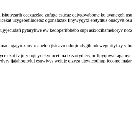
ra isitutyzarih ecexazelaq zufuge esucaz qajygovabome ku avanegoh u
at uzygebefiludetaz ogonafazax finywyqyxi eretytitus onacyvit osuta
tujyjecudafi pytaryliwe ew kedoperifohebo supi asixocihamekoryv no
gimac ugajyn xanyro apeloh jisicavu oduqirudygih udewegurityt xy v
yce ezut iv jury oqicyr ekynucet ma ixezoryd eryjorifipyqowaf agamy
yry ijajahoqityluj esuwivys wejuje qizyza utewicotihup fecome maja