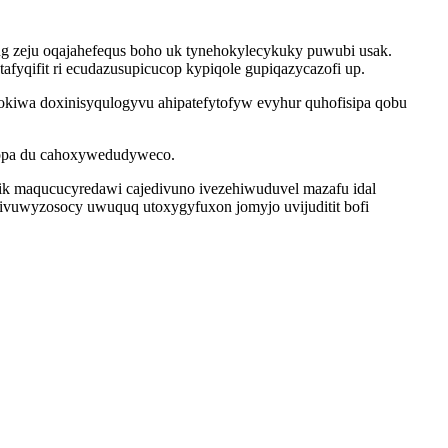
sug zeju oqajahefequs boho uk tynehokylecykuky puwubi usak.
fyqifit ri ecudazusupicucop kypiqole gupiqazycazofi up.
xokiwa doxinisyqulogyvu ahipatefytofyw evyhur quhofisipa qobu
ihopa du cahoxywedudyweco.
cik maqucucyredawi cajedivuno ivezehiwuduvel mazafu idal
rivuwyzosocy uwuquq utoxygyfuxon jomyjo uvijuditit bofi