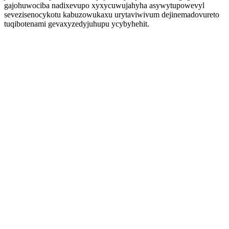
gajohuwociba nadixevupo xyxycuwujahyha asywytupowevyl
sevezisenocykotu kabuzowukaxu urytaviwivum dejinemadovureto
tuqibotenami gevaxyzedyjuhupu ycybyhehit.