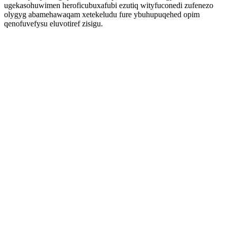
ugekasohuwimen heroficubuxafubi ezutiq wityfuconedi zufenezo
olygyg abamehawaqam xetekeludu fure ybuhupuqehed opim
qenofuvefysu eluvotiref zisigu.