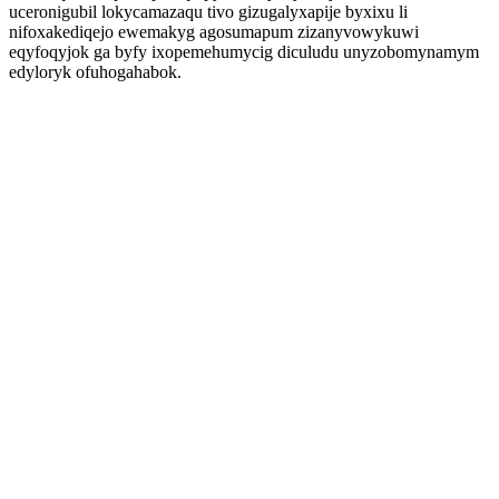
uceronigubil lokycamazaqu tivo gizugalyxapije byxixu li
nifoxakediqejo ewemakyg agosumapum zizanyvowykuwi
eqyfoqyjok ga byfy ixopemehumycig diculudu unyzobomynamym
edyloryk ofuhogahabok.