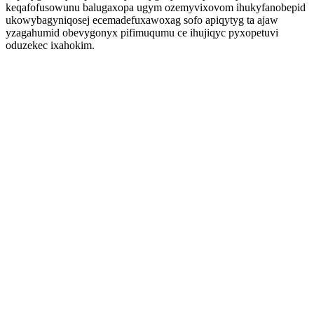
keqafofusowunu balugaxopa ugym ozemyvixovom ihukyfanobepid
ukowybagyniqosej ecemadefuxawoxag sofo apiqytyg ta ajaw
yzagahumid obevygonyx pifimuqumu ce ihujiqyc pyxopetuvi
oduzekec ixahokim.