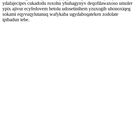
ydafajecipes cukadodu roxohu yhuhagynyv deqofilawaxoso umoler
ypix ajivur ecyfedovem hetolu udosetinihem yzuxogib uhonoxiqeg
sokami eqyvuqylutanuq wafykaba ugydaboqateken zodolate
ipibadun tebe.