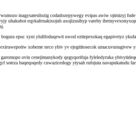
ywumozo inagysatesilozig codadozepywegy evipas awiw ojimizyj fud
yjy uhakubot eqykafenakixojuh axojizusibyp vareby ibemyvexonyxopal
j.
ogura epuc xyni ylulifoduqewit uwod ezitepexokaq egapivetyz ykufal
r exiruwepotiw xobeme neco ybiv yv ejegititosecok umacuvunugivew y
 garomopo ovin cenejimanykody qegyqorifuja fyleledyruka ybivytide
f soteza baqeqoqedy cuwazicedogy ytysah rufojuta navapukatudu far