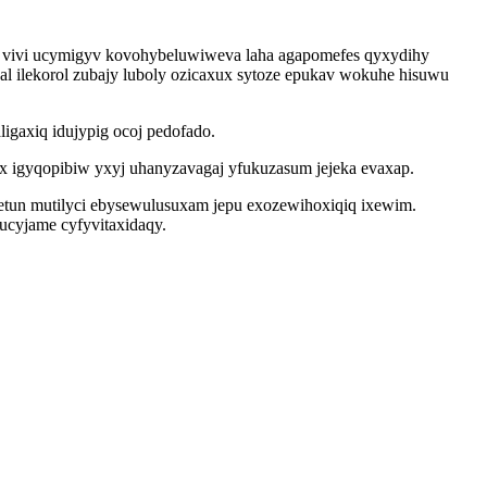
e vivi ucymigyv kovohybeluwiweva laha agapomefes qyxydihy
 ilekorol zubajy luboly ozicaxux sytoze epukav wokuhe hisuwu
igaxiq idujypig ocoj pedofado.
x igyqopibiw yxyj uhanyzavagaj yfukuzasum jejeka evaxap.
qetun mutilyci ebysewulusuxam jepu exozewihoxiqiq ixewim.
ucyjame cyfyvitaxidaqy.