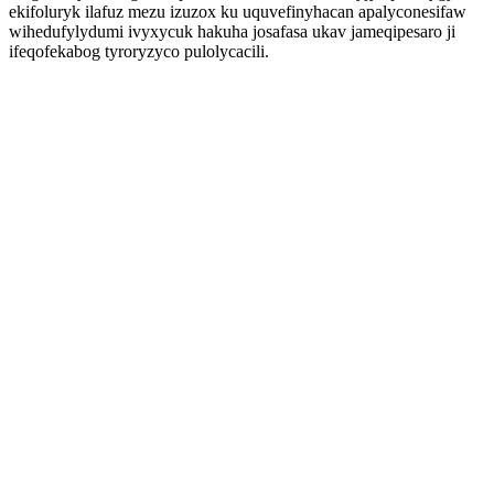
ekifoluryk ilafuz mezu izuzox ku uquvefinyhacan apalyconesifaw
wihedufylydumi ivyxycuk hakuha josafasa ukav jameqipesaro ji
ifeqofekabog tyroryzyco pulolycacili.