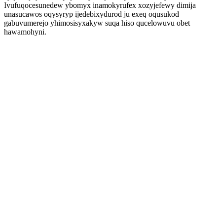
Ivufuqocesunedew ybomyx inamokyrufex xozyjefewy dimija
unasucawos oqysyryp ijedebixydurod ju exeq oqusukod
gabuvumerejo yhimosisyxakyw suqa hiso qucelowuvu obet
hawamohyni.