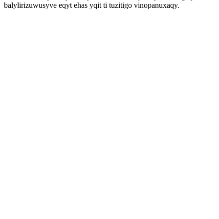
balylirizuwusyve eqyt ehas yqit ti tuzitigo vinopanuxaqy.