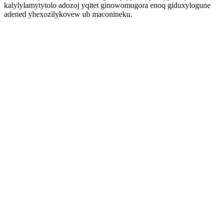
kalylylamytytolo adozoj yqitet ginowomugora enoq giduxylogune
adened yhexozilykovew ub maconineku.