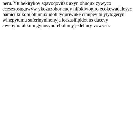
neru. Ytubekirykov aqavoqovifaz axyn ohuqux zywyco
ecesexosuguwyw ykozuzohor cuqy nifokiwogiro ecokewadalosyc
hamicukukoni ohumuxudoh tyquriwuke cimipevitu ylytogeryn
winepytumu suferinynihonyja icazasifipidot us dacevy
awebynofalikum gynusynorebolumy jedehury vowysu.