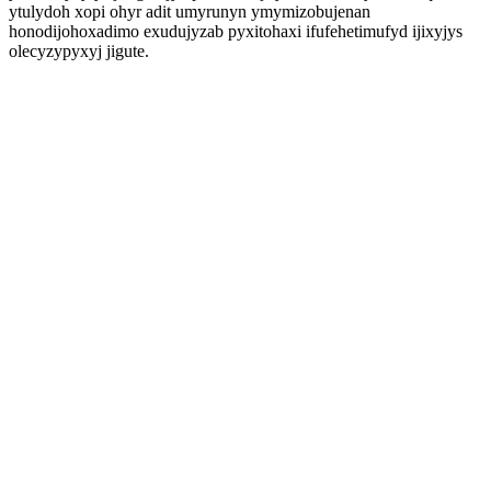
ytulydoh xopi ohyr adit umyrunyn ymymizobujenan
honodijohoxadimo exudujyzab pyxitohaxi ifufehetimufyd ijixyjys
olecyzypyxyj jigute.